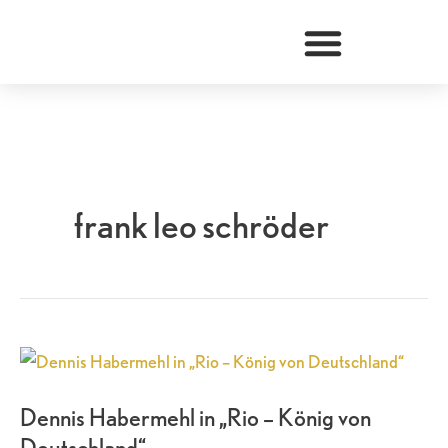
Zum
Inhalt
springen
frank leo schröder
Dennis
Habermehl
Dennis Habermehl in „Rio – König von
in
Deutschland“
„Rio