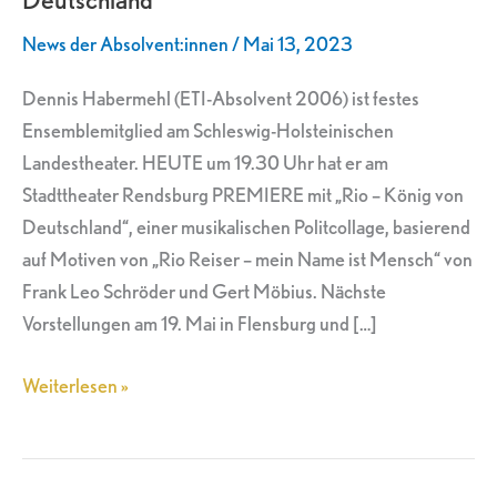
–
News der Absolvent:innen
/
Mai 13, 2023
König
von
Dennis Habermehl (ETI-Absolvent 2006) ist festes
Deutschland“
Ensemblemitglied am Schleswig-Holsteinischen
Landestheater. HEUTE um 19.30 Uhr hat er am
Stadttheater Rendsburg PREMIERE mit „Rio – König von
Deutschland“, einer musikalischen Politcollage, basierend
auf Motiven von „Rio Reiser – mein Name ist Mensch“ von
Frank Leo Schröder und Gert Möbius. Nächste
Vorstellungen am 19. Mai in Flensburg und […]
Weiterlesen »