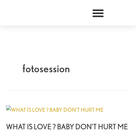
Zum
Inhalt
springen
fotosession
WHAT
IS
WHAT IS LOVE ? BABY DON’T HURT ME
LOVE
?