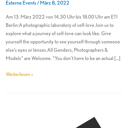
Externe Events
/
März 8, 2022
BABY
DON’T
Am 13. März 2022 von 14.30 Uhr bis 18.00 Uhr am ETI
HURT
Berlin:A photographic laboratory of self-love Join us to
ME
explore what a journey of self-love can look like. Give
yourself the opportunity to see yourself through someone
else’s eyes or lenses.All Genders, Photographers &
Models* are Welcome. *You don’t have to be an actual […]
Weiterlesen »