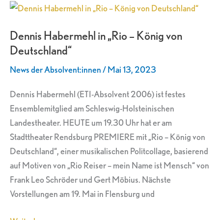
Dennis
Habermehl
Dennis Habermehl in „Rio – König von
in
Deutschland“
„Rio
–
News der Absolvent:innen
/
Mai 13, 2023
König
von
Dennis Habermehl (ETI-Absolvent 2006) ist festes
Deutschland“
Ensemblemitglied am Schleswig-Holsteinischen
Landestheater. HEUTE um 19.30 Uhr hat er am
Stadttheater Rendsburg PREMIERE mit „Rio – König von
Deutschland“, einer musikalischen Politcollage, basierend
auf Motiven von „Rio Reiser – mein Name ist Mensch“ von
Frank Leo Schröder und Gert Möbius. Nächste
Vorstellungen am 19. Mai in Flensburg und