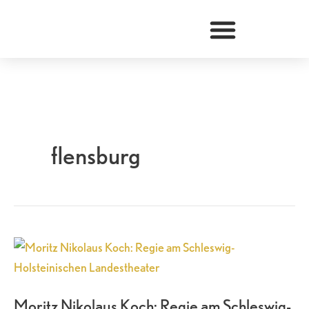
Zum
Inhalt
springen
flensburg
Moritz
Nikolaus
Koch:
Moritz Nikolaus Koch: Regie am Schleswig-
Regie