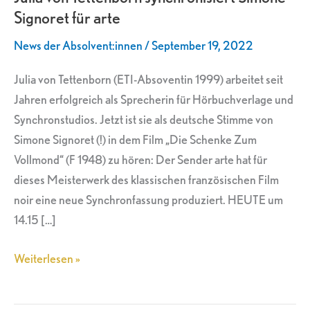
Signoret für arte
Simone
Signoret
News der Absolvent:innen
/
September 19, 2022
für
arte
Julia von Tettenborn (ETI-Absoventin 1999) arbeitet seit
Jahren erfolgreich als Sprecherin für Hörbuchverlage und
Synchronstudios. Jetzt ist sie als deutsche Stimme von
Simone Signoret (!) in dem Film „Die Schenke Zum
Vollmond“ (F 1948) zu hören: Der Sender arte hat für
dieses Meisterwerk des klassischen französischen Film
noir eine neue Synchronfassung produziert. HEUTE um
14.15 […]
Weiterlesen »