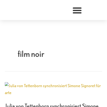
Zum
Inhalt
springen
film noir
Julia
von
Tettenborn
Julia von Tettenborn synchronisiert Simone
synchronisiert