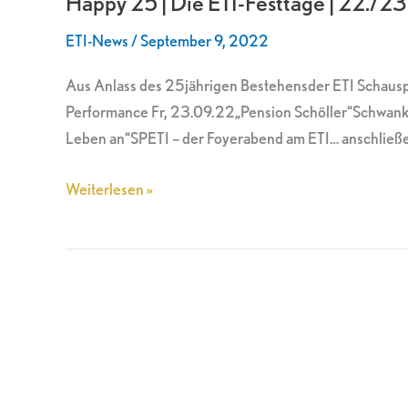
Happy 25 | Die ETI-Festtage | 22./23
Die
ETI-News
/
September 9, 2022
ETI-
Festtage
Aus Anlass des 25jährigen Bestehensder ETI Schauspie
|
Performance Fr, 23.09.22„Pension Schöller“Schwank 
22./23./24.09.
Leben an“SPETI – der Foyerabend am ETI… anschließend
Weiterlesen »