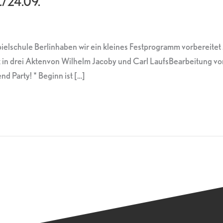
./24.09.
lschule Berlinhaben wir ein kleines Festprogramm vorbereitet …
in drei Aktenvon Wilhelm Jacoby und Carl LaufsBearbeitung von
 Party! * Beginn ist […]