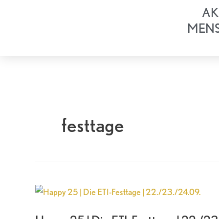
Zum
AK
Inhalt
MEN
springen
festtage
Happy
25
|