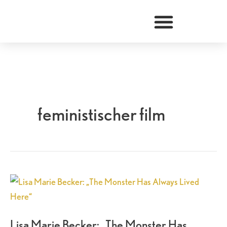
Zum
Inhalt
springen
feministischer film
Lisa
Marie
Becker:
Lisa Marie Becker: „The Monster Has
„The