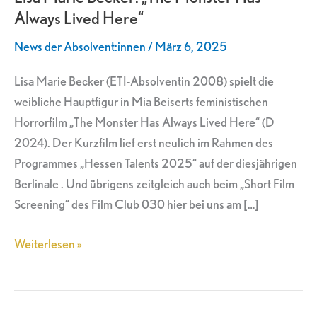
Always Lived Here“
Monster
Has
News der Absolvent:innen
/
März 6, 2025
Always
Lived
Lisa Marie Becker (ETI-Absolventin 2008) spielt die
Here“
weibliche Hauptfigur in Mia Beiserts feministischen
Horrorfilm „The Monster Has Always Lived Here“ (D
2024). Der Kurzfilm lief erst neulich im Rahmen des
Programmes „Hessen Talents 2025“ auf der diesjährigen
Berlinale . Und übrigens zeitgleich auch beim „Short Film
Screening“ des Film Club 030 hier bei uns am […]
Weiterlesen »