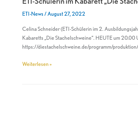
ETI-Schülerin im Kabarett „Die Stac
Kabarett
ETI-News
/
August 27, 2022
„Die
Stachelschweine“
Celina Schneider (ETI-Schülerin im 2. Ausbildungsja
Kabaretts „Die Stachelschweine“. HEUTE um 20.00 
https://diestachelschweine.de/programm/produktion
Weiterlesen »