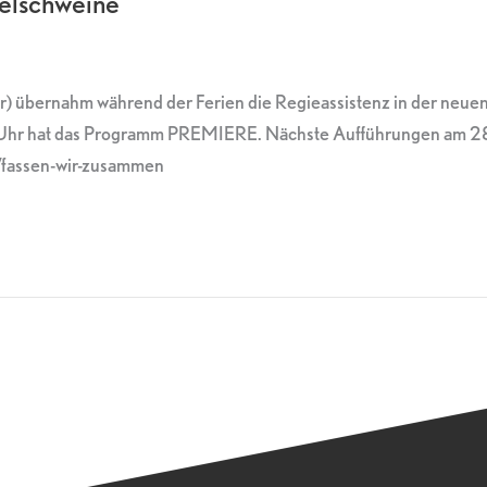
helschweine“
hr) übernahm während der Ferien die Regieassistenz in der neue
Uhr hat das Programm PREMIERE. Nächste Aufführungen am 28.,
/fassen-wir-zusammen