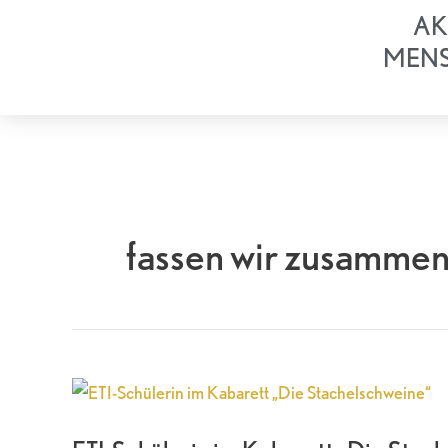
Zum
AK
Inhalt
MEN
springen
fassen wir zusamme
ETI-
Schülerin
im