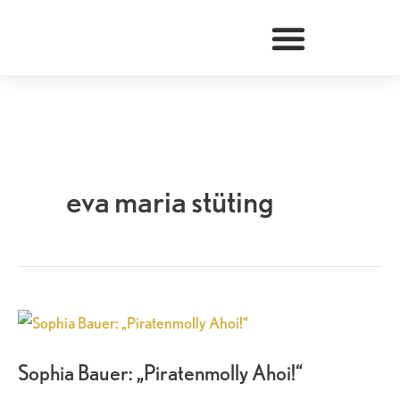
Zum
Inhalt
springen
eva maria stüting
Sophia
Bauer:
Sophia Bauer: „Piratenmolly Ahoi!“
„Piratenmolly
Ahoi!“