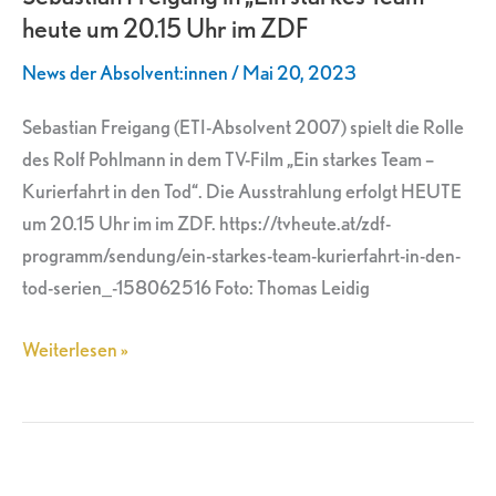
heute um 20.15 Uhr im ZDF
starkes
Team“
News der Absolvent:innen
/
Mai 20, 2023
heute
um
Sebastian Freigang (ETI-Absolvent 2007) spielt die Rolle
20.15
des Rolf Pohlmann in dem TV-Film „Ein starkes Team –
Uhr
Kurierfahrt in den Tod“. Die Ausstrahlung erfolgt HEUTE
im
um 20.15 Uhr im im ZDF. https://tvheute.at/zdf-
ZDF
programm/sendung/ein-starkes-team-kurierfahrt-in-den-
tod-serien_-158062516 Foto: Thomas Leidig
Weiterlesen »