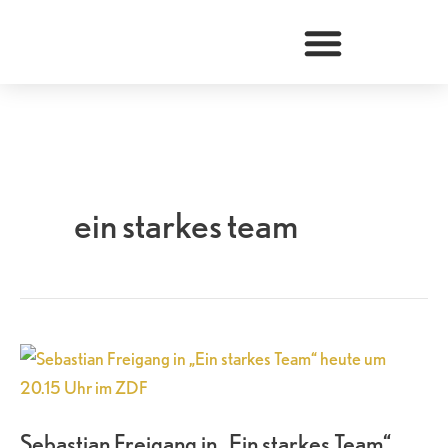
Zum
Inhalt
springen
ein starkes team
Sebastian
Freigang
in
Sebastian Freigang in „Ein starkes Team“
„Ein