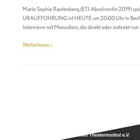
Uraufführung
Marie Sophie Rautenberg (ETI-Absolventin 2019) spie
in
URAUFFÜHRUNG ist HEUTE um 20.00 Uhr in Berlin im 
Berlin
Interviews mit Menschen, die direkt oder indirekt von
Weiterlesen »
Europäisches Theaterinstitut e.V.