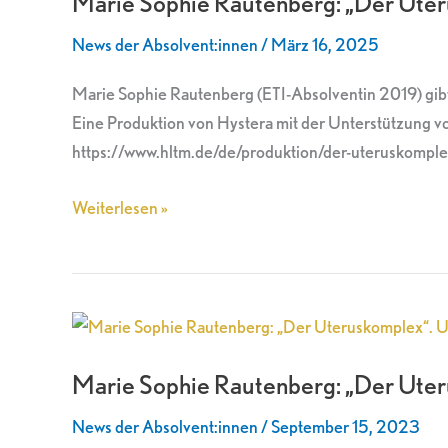
Marie Sophie Rautenberg: „Der Ute
„Der
News der Absolvent:innen
/
März 16, 2025
Uteruskomplex“
am
Marie Sophie Rautenberg (ETI-Absolventin 2019) gibt 
Hessischen
Eine Produktion von Hystera mit der Unterstützung 
Landestheater
https://www.hltm.de/de/produktion/der-uteruskomplex
Marburg
Weiterlesen »
Marie
Sophie
Marie Sophie Rautenberg: „Der Uteru
Rautenberg:
„Der
News der Absolvent:innen
/
September 15, 2023
Uteruskomplex“.