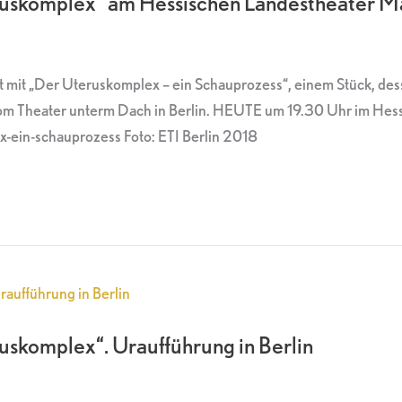
ruskomplex“ am Hessischen Landestheater M
mit „Der Uteruskomplex – ein Schauprozess“, einem Stück, dessen
vom Theater unterm Dach in Berlin. HEUTE um 19.30 Uhr im Hes
-ein-schauprozess Foto: ETI Berlin 2018
skomplex“. Uraufführung in Berlin