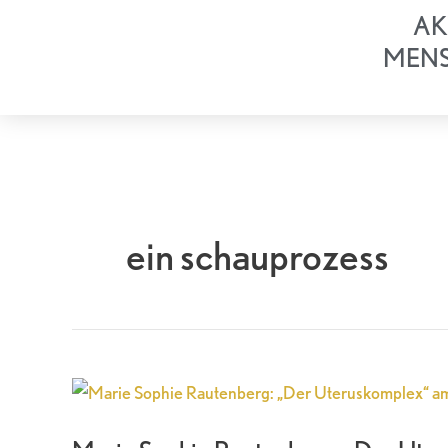
Zum
AK
Inhalt
MEN
springen
ein schauprozess
Marie
Sophie
Rautenberg: