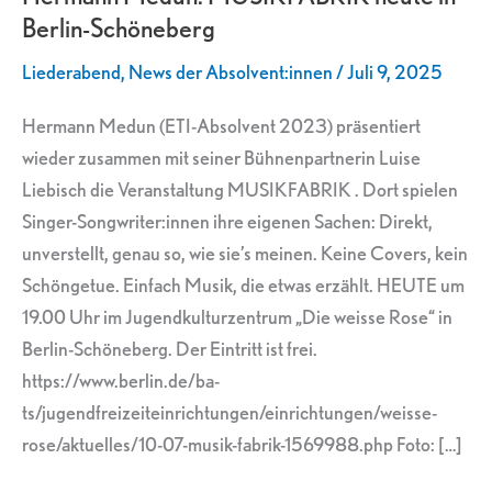
Berlin-Schöneberg
in
Berlin-
Liederabend
,
News der Absolvent:innen
/
Juli 9, 2025
Schöneberg
Hermann Medun (ETI-Absolvent 2023) präsentiert
wieder zusammen mit seiner Bühnenpartnerin Luise
Liebisch die Veranstaltung MUSIKFABRIK . Dort spielen
Singer-Songwriter:innen ihre eigenen Sachen: Direkt,
unverstellt, genau so, wie sie’s meinen. Keine Covers, kein
Schöngetue. Einfach Musik, die etwas erzählt. HEUTE um
19.00 Uhr im Jugendkulturzentrum „Die weisse Rose“ in
Berlin-Schöneberg. Der Eintritt ist frei.
https://www.berlin.de/ba-
ts/jugendfreizeiteinrichtungen/einrichtungen/weisse-
rose/aktuelles/10-07-musik-fabrik-1569988.php Foto: […]