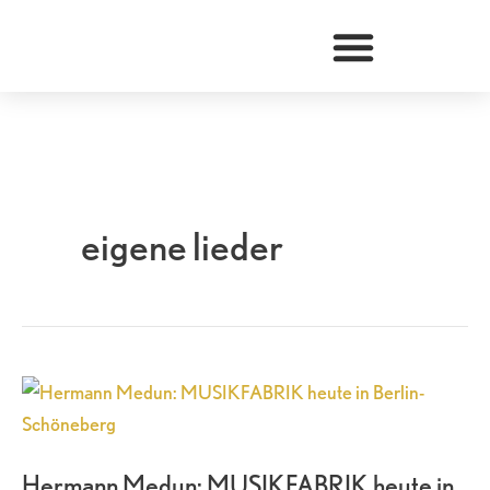
Zum
Inhalt
springen
eigene lieder
Hermann
Medun:
MUSIKFABRIK
Hermann Medun: MUSIKFABRIK heute in
heute