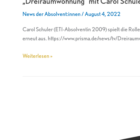
„Dreiraumwohnung“ mit Carol Schule
Schuler
News der Absolvent:innen
/
August 4, 2022
heute
wieder
Carol Schuler (ETI-Absolventin 2009) spielt die Ro
im
erneut aus. https://www.prisma.de/news/tv/Dreirau
ZDF
Weiterlesen »