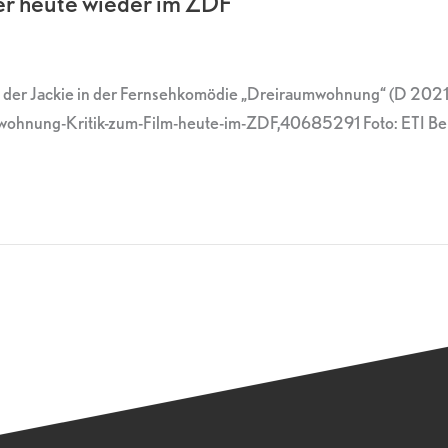
r heute wieder im ZDF
lle der Jackie in der Fernsehkomödie „Dreiraumwohnung“ (D 202
mwohnung-Kritik-zum-Film-heute-im-ZDF,40685291 Foto: ETI Be