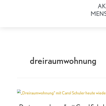
Zum
AK
Inhalt
MEN
springen
dreiraumwohnung
„Dreiraumwohnung“
mit
Carol