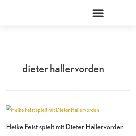
Zum
Inhalt
springen
dieter hallervorden
Heike
Feist
Heike Feist spielt mit Dieter Hallervorden
spielt
mit