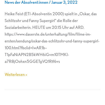
News der Absolvent:innen
/
Januar 3, 2022
Dieter
Hallervorden
Heike Feist (ETI-Absolventin 2000) spielt in „Oskar, das
Schlitzohr und Fanny Supergirl“ die Rolle der
Sozialarbeiterin. HEUTE um 20.15 Uhr auf ARD.
https://www.daserste.de/unterhaltung/film/filme-im-
ersten/sendung/oskar-das-schlitzohr-und-fanny-supergirl-
100.html?fbclid=IwAR1b–
T1pFaNiAPN2B5kWH6iGvm10TMKl-
a7R8jOohxn5GGETgVQ1Rtf6vs
Weiterlesen »