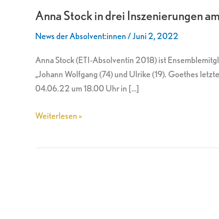
Anna Stock in drei Inszenierungen a
in
drei
News der Absolvent:innen
/
Juni 2, 2022
Inszenierungen
am
Anna Stock (ETI-Absolventin 2018) ist Ensemblemitgli
Theater
„Johann Wolfgang (74) und Ulrike (19). Goethes letzt
im
04.06.22 um 18.00 Uhr in […]
Gewölbe
in
Weiterlesen »
Weimar