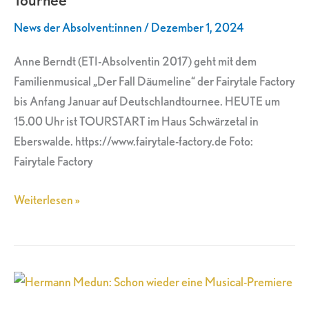
Familienmusical
News der Absolvent:innen
/
Dezember 1, 2024
auf
Tournee
Anne Berndt (ETI-Absolventin 2017) geht mit dem
Familienmusical „Der Fall Däumeline“ der Fairytale Factory
bis Anfang Januar auf Deutschlandtournee. HEUTE um
15.00 Uhr ist TOURSTART im Haus Schwärzetal in
Eberswalde. https://www.fairytale-factory.de Foto:
Fairytale Factory
Weiterlesen »
Hermann
Medun: