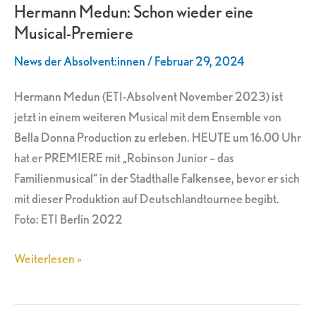
Hermann Medun: Schon wieder eine
Schon
Musical-Premiere
wieder
eine
News der Absolvent:innen
/
Februar 29, 2024
Musical-
Premiere
Hermann Medun (ETI-Absolvent November 2023) ist
jetzt in einem weiteren Musical mit dem Ensemble von
Bella Donna Production zu erleben. HEUTE um 16.00 Uhr
hat er PREMIERE mit „Robinson Junior – das
Familienmusical“ in der Stadthalle Falkensee, bevor er sich
mit dieser Produktion auf Deutschlandtournee begibt.
Foto: ETI Berlin 2022
Weiterlesen »