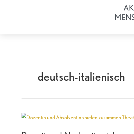
Zum
AK
Inhalt
MEN
springen
deutsch-italienisch
Dozentin
und
Absolventin