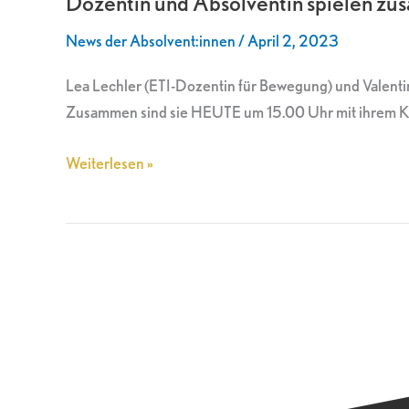
Dozentin und Absolventin spielen z
spielen
News der Absolvent:innen
/
April 2, 2023
zusammen
Theater
Lea Lechler (ETI-Dozentin für Bewegung) und Valenti
Zusammen sind sie HEUTE um 15.00 Uhr mit ihrem Kin
Weiterlesen »