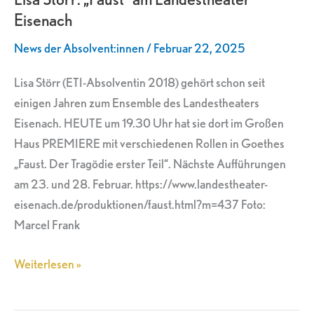
Eisenach
am
Landestheater
News der Absolvent:innen
/
Februar 22, 2025
Eisenach
Lisa Störr (ETI-Absolventin 2018) gehört schon seit
einigen Jahren zum Ensemble des Landestheaters
Eisenach. HEUTE um 19.30 Uhr hat sie dort im Großen
Haus PREMIERE mit verschiedenen Rollen in Goethes
„Faust. Der Tragödie erster Teil“. Nächste Aufführungen
am 23. und 28. Februar. https://www.landestheater-
eisenach.de/produktionen/faust.html?m=437 Foto:
Marcel Frank
Weiterlesen »