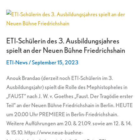
ETI-
Schülerin
des
ETI-Schülerin des 3. Ausbildungsjahres
3.
spielt an der Neuen Bühne Friedrichshain
Ausbildungsjahres
spielt
ETI-News
/
September 15, 2023
an
der
Anouk Brandao (derzeit noch ETI-Schülerin im 3.
Neuen
Ausbildungsjahr) spielt die Rolle des Mephistopheles in
Bühne
„FAUST“ nach J. W. v. Goethes „Faust. Der Tragödie erster
Friedrichshain
Teil“ an der Neuen Bühne Friedrichshain in Berlin. HEUTE
um 20.00 Uhr PREMIERE in Berlin-Friedrichshain.
Weitere Aufführungen am 20. & 21.09. sowie am 12. & 14.
& 15.10. https://www.neue-buehne-