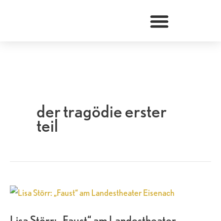
Zum
Inhalt
springen
der tragödie erster
teil
Lisa
Störr:
Lisa Störr: „Faust“ am Landestheater
„Faust“