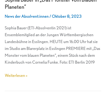
Planeten“
„Das
Monster
News der Absolvent:innen
/
Oktober 8, 2023
vom
blauen
Sophia Bauer (ETI-Absolventin 2021) ist
Planeten“
Ensemblemitglied an der Jungen Württembergischen
Landesbühne in Esslingen. HEUTE um 16.00 Uhr hat sie
im Studio am Blarerplatz in Esslingen PREMIERE mit „Das
Monster vom blauen Planeten“, einem Stück nach dem
Kinderbuch von Cornelia Funke. Foto: ETI Berlin 2019
Weiterlesen »