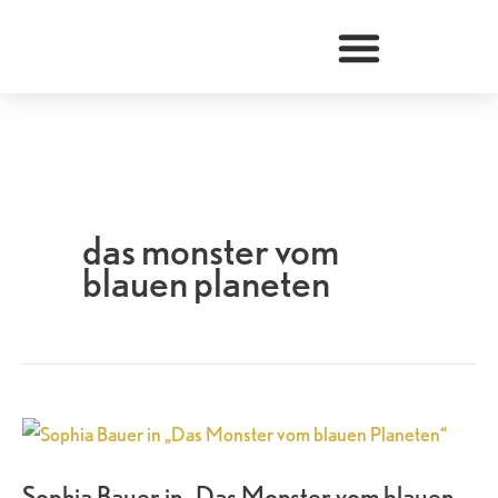
Zum
Inhalt
springen
das monster vom
blauen planeten
Sophia
Bauer
Sophia Bauer in „Das Monster vom blauen
in