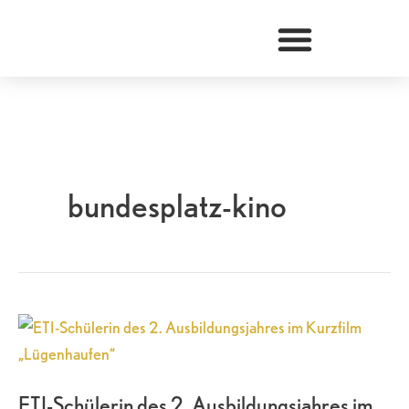
Zum
Inhalt
springen
bundesplatz-kino
ETI-
Schülerin
des
ETI-Schülerin des 2. Ausbildungsjahres im
2.