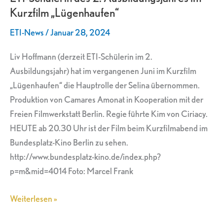
Kurzfilm „Lügenhaufen“
Ausbildungsjahres
im
ETI-News
/
Januar 28, 2024
Kurzfilm
„Lügenhaufen“
Liv Hoffmann (derzeit ETI-Schülerin im 2.
Ausbildungsjahr) hat im vergangenen Juni im Kurzfilm
„Lügenhaufen“ die Hauptrolle der Selina übernommen.
Produktion von Camares Amonat in Kooperation mit der
Freien Filmwerkstatt Berlin. Regie führte Kim von Ciriacy.
HEUTE ab 20.30 Uhr ist der Film beim Kurzfilmabend im
Bundesplatz-Kino Berlin zu sehen.
http://www.bundesplatz-kino.de/index.php?
p=m&mid=4014 Foto: Marcel Frank
Weiterlesen »