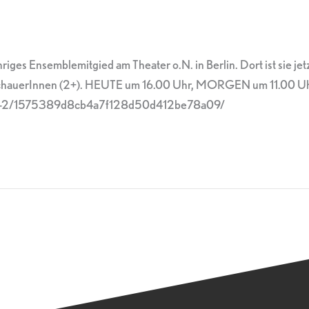
ges Ensemblemitgied am Theater o.N. in Berlin. Dort ist sie jetz
schauerInnen (2+). HEUTE um 16.00 Uhr, MORGEN um 11.00 Uhr im
bbles-2/1575389d8cb4a7f128d50d412be78a09/