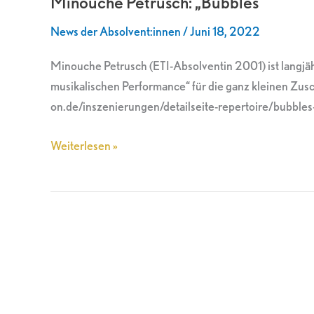
Minouche Petrusch: „Bubbles“
News der Absolvent:innen
/
Juni 18, 2022
Minouche Petrusch (ETI-Absolventin 2001) ist langjähri
musikalischen Performance“ für die ganz kleinen Zu
on.de/inszenierungen/detailseite-repertoire/bu
Weiterlesen »