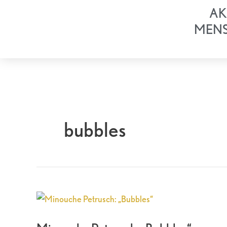
Zum
AK
Inhalt
MEN
springen
bubbles
Minouche
Petrusch:
„Bubbles“