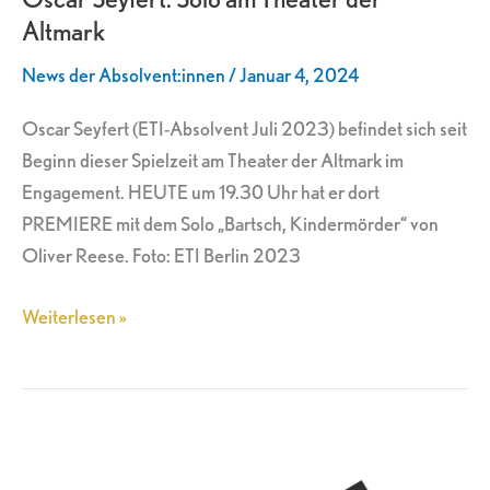
Altmark
am
Theater
News der Absolvent:innen
/
Januar 4, 2024
der
Altmark
Oscar Seyfert (ETI-Absolvent Juli 2023) befindet sich seit
Beginn dieser Spielzeit am Theater der Altmark im
Engagement. HEUTE um 19.30 Uhr hat er dort
PREMIERE mit dem Solo „Bartsch, Kindermörder“ von
Oliver Reese. Foto: ETI Berlin 2023
Weiterlesen »