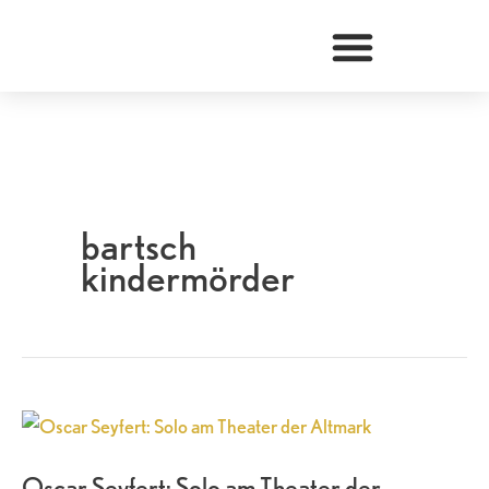
Zum
Inhalt
springen
bartsch
kindermörder
Oscar
Seyfert:
Oscar Seyfert: Solo am Theater der
Solo