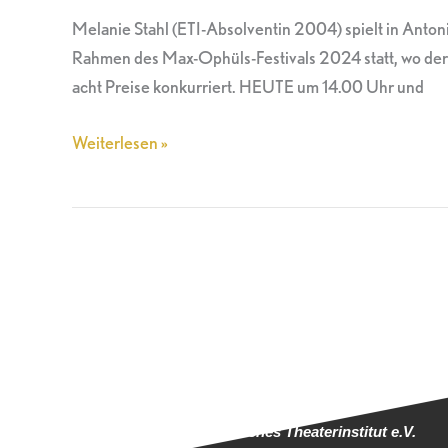
Kunst,
Melanie Stahl (ETI-Absolventin 2004) spielt in Ant
die
Rahmen des Max-Ophüls-Festivals 2024 statt, wo der 
Kunst“
acht Preise konkurriert. HEUTE um 14.00 Uhr und
beim
Max-
Weiterlesen »
Ophüls-
Festival
Europäisches Theaterinstitut e.V.