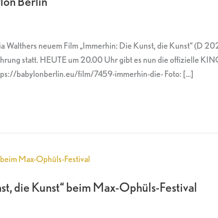
lon Berlin
nia Walthers neuem Film „Immerhin: Die Kunst, die Kunst“ (D 2
ührung statt. HEUTE um 20.00 Uhr gibt es nun die offizielle K
tps://babylonberlin.eu/film/7459-immerhin-die- Foto: […]
st, die Kunst“ beim Max-Ophüls-Festival