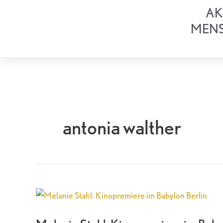
Zum
AK
Inhalt
MEN
springen
antonia walther
Melanie
Stahl:
Kinopremiere