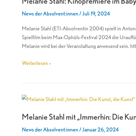
Melanie Stahl: Kinopremiere im Baby
im
News der Absolvent:innen
/
Juli 19, 2024
Babylon
Berlin
Melanie Stahl (ETI-Absolventin 2004) spielt in Anto
Spielfilm beim Max-Ophüls-Festival 2024 die Urauff
Melanie wird bei der Veranstaltung anwesend sein. ht
Weiterlesen »
Melanie
Stahl
Melanie Stahl mit „Immerhin: Die Kun
mit
„Immerhin:
News der Absolvent:innen
/
Januar 26, 2024
Die