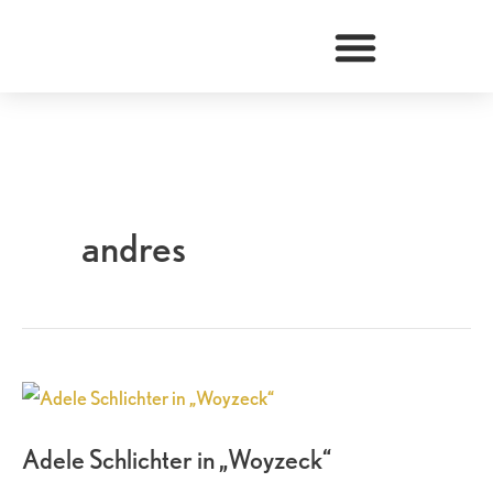
Zum
Inhalt
springen
andres
Adele
Schlichter
Adele Schlichter in „Woyzeck“
in
„Woyzeck“