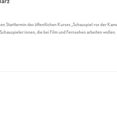
März
n Starttermin des öffentlichen Kurses „Schauspiel vor der Kame
n Schauspieler:innen, die bei Film und Fernsehen arbeiten wolle