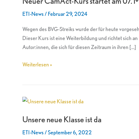
Neuer CamAct-Kurs startet am 07. 
startet
ETI-News
/
Februar 29, 2024
am
07.
Wegen des BVG-Streiks wurde der für heute vorgesehe
März
Dieser Kurs ist eine Weiterbildung und richtet sich a
Autor:innen, die sich für diesen Zeitraum in ihren […]
Weiterlesen »
Unsere
neue
Unsere neue Klasse ist da
Klasse
ist
ETI-News
/
September 6, 2022
da