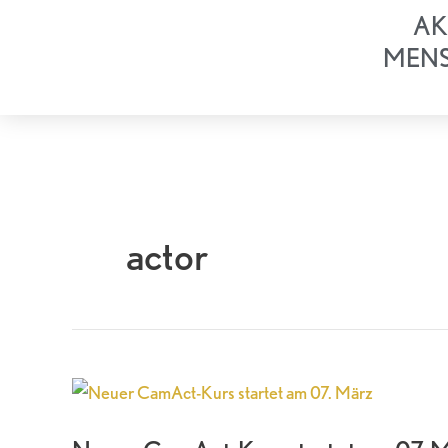
Zum
AK
Inhalt
MEN
springen
actor
Neuer
CamAct-
Kurs