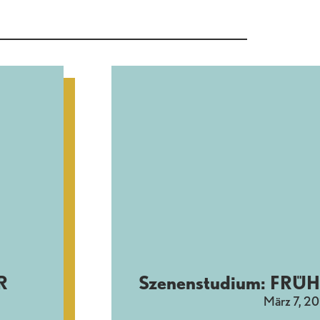
R
Szenenstudium: FR
März 7, 2