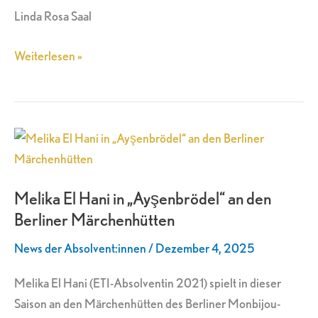
Linda Rosa Saal
Weiterlesen »
Melika
El
Hani
Melika El Hani in „Ayşenbrödel“ an den
in
Berliner Märchenhütten
„Ayşenbrödel“
an
News der Absolvent:innen
/
Dezember 4, 2025
den
Berliner
Melika El Hani (ETI-Absolventin 2021) spielt in dieser
Märchenhütten
Saison an den Märchenhütten des Berliner Monbijou-