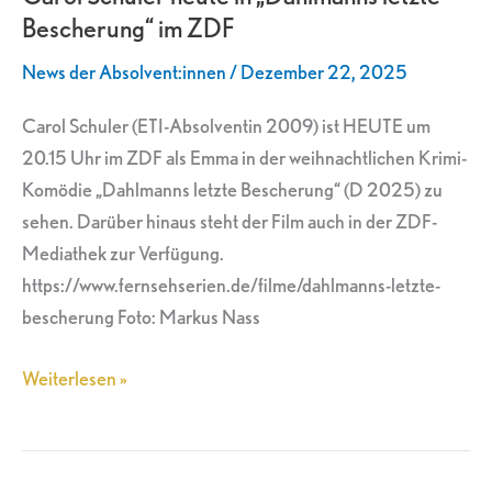
Bescherung“ im ZDF
„Dahlmanns
letzte
News der Absolvent:innen
/
Dezember 22, 2025
Bescherung“
im
Carol Schuler (ETI-Absolventin 2009) ist HEUTE um
ZDF
20.15 Uhr im ZDF als Emma in der weihnachtlichen Krimi-
Komödie „Dahlmanns letzte Bescherung“ (D 2025) zu
sehen. Darüber hinaus steht der Film auch in der ZDF-
Mediathek zur Verfügung.
https://www.fernsehserien.de/filme/dahlmanns-letzte-
bescherung Foto: Markus Nass
Weiterlesen »