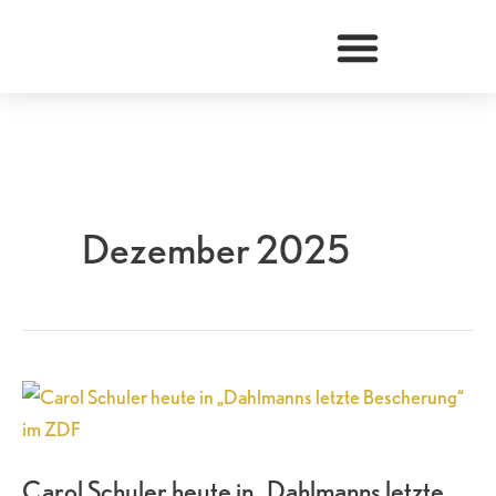
Zum
Inhalt
springen
Dezember 2025
Carol
Schuler
heute
Carol Schuler heute in „Dahlmanns letzte
in