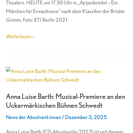
Theaters. HEUTE um 17.30 Uhr in „Ayşenbrödel – Ein
Märchen für Erwachsene“ nach dem Klassiker der Brüder
Grimm. Foto: ETI Berlin 2021
Weiterlesen »
Anna
Luise
Barth:
Anna Luise Barth: Musical-Premiere an den
Musical-
Uckermärkischen Bühnen Schwedt
Premiere
an
News der Absolvent:innen
/
Dezember 3, 2025
den
Uckermärkischen
Anna Luise Barth (ETI-Absolventin 2023) ist seit diesem