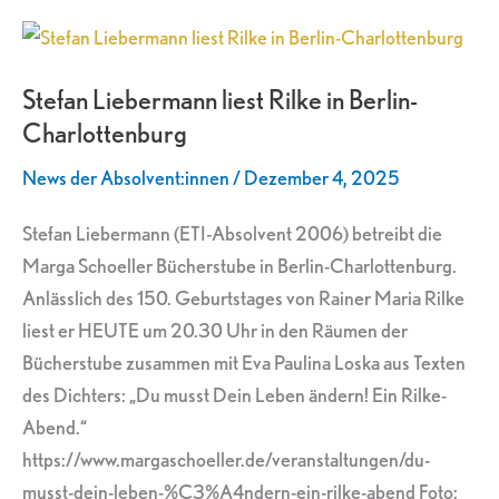
Stefan
Liebermann
Stefan Liebermann liest Rilke in Berlin-
liest
Charlottenburg
Rilke
in
News der Absolvent:innen
/
Dezember 4, 2025
Berlin-
Charlottenburg
Stefan Liebermann (ETI-Absolvent 2006) betreibt die
Marga Schoeller Bücherstube in Berlin-Charlottenburg.
Anlässlich des 150. Geburtstages von Rainer Maria Rilke
liest er HEUTE um 20.30 Uhr in den Räumen der
Bücherstube zusammen mit Eva Paulina Loska aus Texten
des Dichters: „Du musst Dein Leben ändern! Ein Rilke-
Abend.“
https://www.margaschoeller.de/veranstaltungen/du-
musst-dein-leben-%C3%A4ndern-ein-rilke-abend Foto: