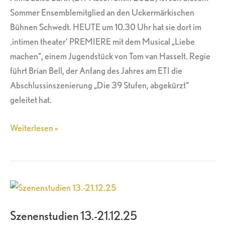
Bühnen
Sommer Ensemblemitglied an den Uckermärkischen
Schwedt
Bühnen Schwedt. HEUTE um 10.30 Uhr hat sie dort im
‚intimen theater‘ PREMIERE mit dem Musical „Liebe
machen“, einem Jugendstück von Tom van Hasselt. Regie
führt Brian Bell, der Anfang des Jahres am ETI die
Abschlussinszenierung „Die 39 Stufen, abgekürzt“
geleitet hat.
Weiterlesen »
Szenenstudien
13.-21.12.25
Szenenstudien 13.-21.12.25