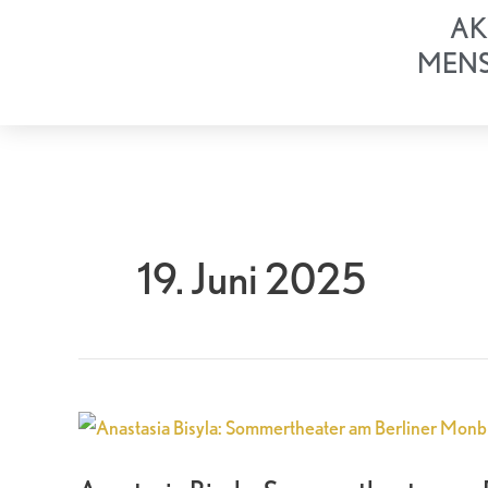
Zum
AK
Inhalt
MEN
springen
19. Juni 2025
Anastasia
Bisyla:
Sommertheater