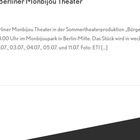
Berliner Monbijou Theater
erliner Monbijou Theater in der Sommertheaterproduktion „Bürge
0 Uhr im Monbijoupark in Berlin-Mitte. Das Stück wird in wech
.07., 03.07., 04.07., 05.07. und 11.07. Foto: ETI […]