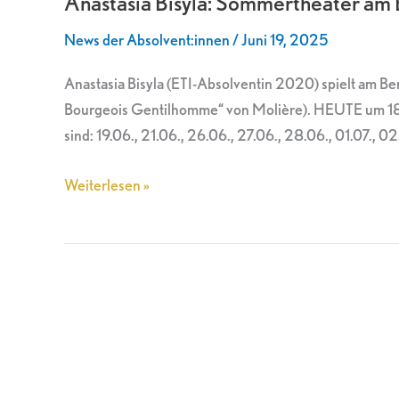
Anastasia Bisyla: Sommertheater am 
am
News der Absolvent:innen
/
Juni 19, 2025
Berliner
Monbijou
Anastasia Bisyla (ETI-Absolventin 2020) spielt am B
Theater
Bourgeois Gentilhomme“ von Molière). HEUTE um 18.0
sind: 19.06., 21.06., 26.06., 27.06., 28.06., 01.07., 02
Weiterlesen »