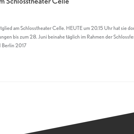
m Schlosstheater Celle
mitglied am Schlosstheater Celle. HEUTE um 20.15 Uhr hat sie 
en bis zum 28. Juni beinahe täglich im Rahmen der Schlossfests
I Berlin 2017