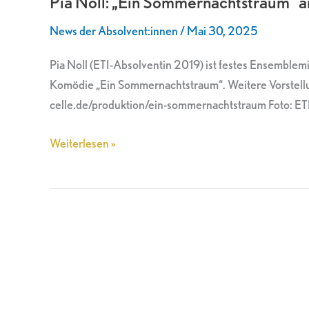
Pia Noll: „Ein Sommernachtstraum“ a
Sommernachtstraum“
News der Absolvent:innen
/
Mai 30, 2025
am
Schlosstheater
Pia Noll (ETI-Absolventin 2019) ist festes Ensemble
Celle
Komödie „Ein Sommernachtstraum“. Weitere Vorstellung
celle.de/produktion/ein-sommernachtstraum Foto: ET
Weiterlesen »