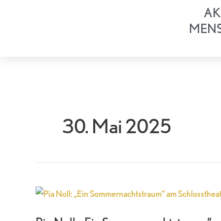
Zum
AK
Inhalt
MEN
springen
30. Mai 2025
Pia
Noll:
„Ein