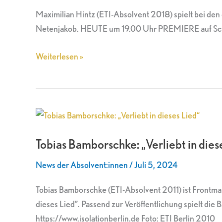
Ribbeck
Maximilian Hintz (ETI-Absolvent 2018) spielt bei den 
Netenjakob. HEUTE um 19.00 Uhr PREMIERE auf Schloss
Weiterlesen »
Tobias
Bamborschke:
Tobias Bamborschke: „Verliebt in dies
„Verliebt
in
News der Absolvent:innen
/
Juli 5, 2024
dieses
Lied“
Tobias Bamborschke (ETI-Absolvent 2011) ist Frontma
dieses Lied”. Passend zur Veröffentlichung spielt die 
https://www.isolationberlin.de Foto: ETI Berlin 2010