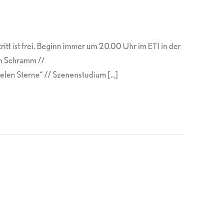
itt ist frei. Beginn immer um 20.00 Uhr im ETI in der
an Schramm //
en Sterne“ // Szenenstudium […]