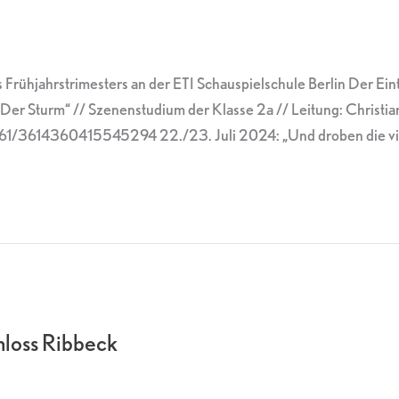
Frühjahrstrimesters an der ETI Schauspielschule Berlin Der Eintr
 „Der Sturm“ // Szenenstudium der Klasse 2a // Leitung: Christi
/3614360415545294 22./23. Juli 2024: „Und droben die viel
hloss Ribbeck