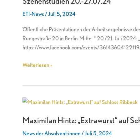
Szenenstudien 20.-27.07.24
ETI-News
/
Juli 5, 2024
Öffentliche Präsentationen der Arbeitsergebnisse des 
Rungestraße 20 in Berlin-Mitte. * 20./21. Juli 2024:
https://www.facebook.com/events/3614360412211961
Weiterlesen »
Maximilan
Hintz:
Maximilan Hintz: „Extrawurst“ auf Sc
„Extrawurst“
auf
News der Absolvent:innen
/
Juli 5, 2024
Schloss