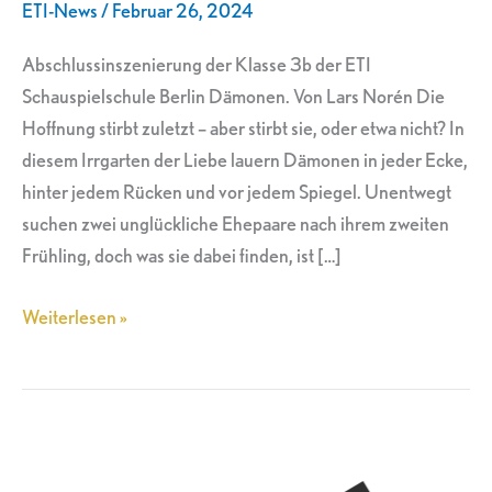
ETI-News
/
Februar 26, 2024
März
2024
Abschlussinszenierung der Klasse 3b der ETI
Schauspielschule Berlin Dämonen. Von Lars Norén Die
Hoffnung stirbt zuletzt – aber stirbt sie, oder etwa nicht? In
diesem Irrgarten der Liebe lauern Dämonen in jeder Ecke,
hinter jedem Rücken und vor jedem Spiegel. Unentwegt
suchen zwei unglückliche Ehepaare nach ihrem zweiten
Frühling, doch was sie dabei finden, ist […]
Weiterlesen »