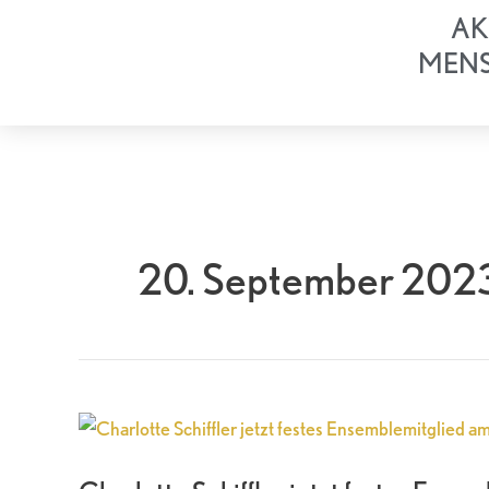
Zum
AK
Inhalt
MEN
springen
20. September 202
Charlotte
Schiffler
jetzt