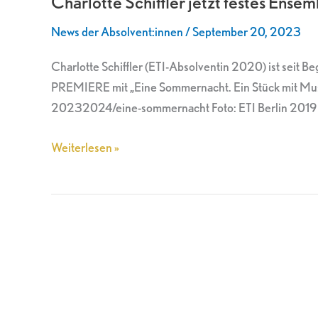
Charlotte Schiffler jetzt festes Ens
festes
News der Absolvent:innen
/
September 20, 2023
Ensemblemitglied
am
Charlotte Schiffler (ETI-Absolventin 2020) ist seit 
Landestheater
PREMIERE mit „Eine Sommernacht. Ein Stück mit Musi
Dinkelsbühl
20232024/eine-sommernacht Foto: ETI Berlin 2019
Weiterlesen »