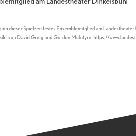
emblemitglied am Landestheater Dinkelsbühl
Beginn dieser Spielzeit festes Ensemblemitglied am Landestheate
k“ von David Greig und Gordon McIntyre. https://www.landesth