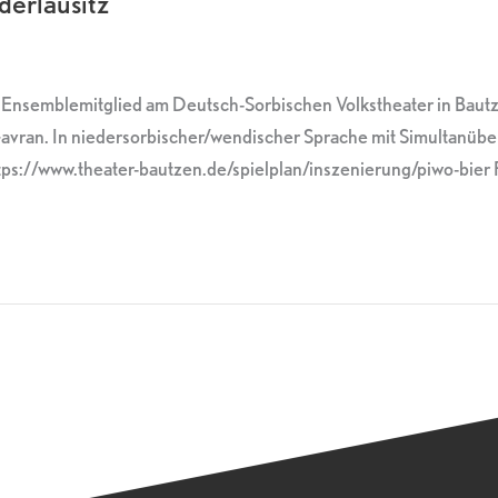
derlausitz
es Ensemblemitglied am Deutsch-Sorbischen Volkstheater in Bau
vran. In niedersorbischer/wendischer Sprache mit Simultanüber
ttps://www.theater-bautzen.de/spielplan/inszenierung/piwo-bier 