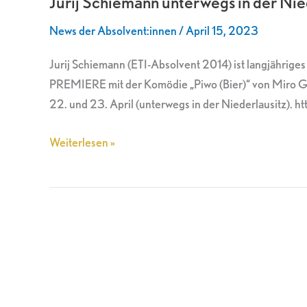
Jurij Schiemann unterwegs in der Nie
in
News der Absolvent:innen
/
April 15, 2023
der
Niederlausitz
Jurij Schiemann (ETI-Absolvent 2014) ist langjährig
PREMIERE mit der Komödie „Piwo (Bier)“ von Miro Ga
22. und 23. April (unterwegs in der Niederlausitz). h
Weiterlesen »