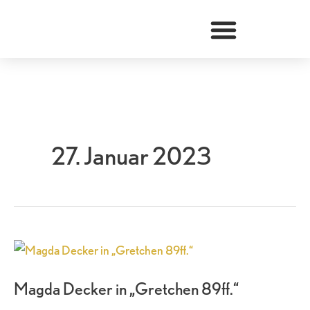
Zum
Inhalt
springen
27. Januar 2023
Magda
Decker
Magda Decker in „Gretchen 89ff.“
in
„Gretchen